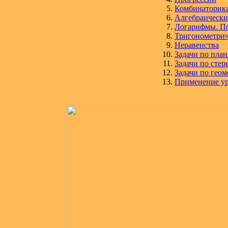
Комбинаторик
Алгебраически
Логарифмы. По
Тригонометрич
Неравенства
Задачи по пла
Задачи по стер
Задачи по гео
Применение ур