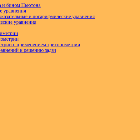
а и бином Ньютона
е уравнения
казательные и логарифмические уравнения
еские уравнения
ниметрии
еометрии
метрии с применением тригонометрии
авнений к решению задач