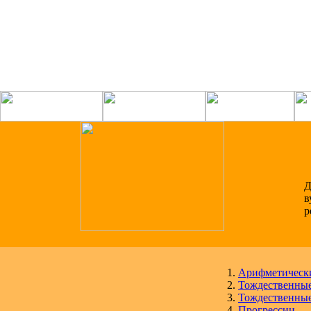
Д
в
р
Арифметически
Тождественные
Тождественные
Прогрессии