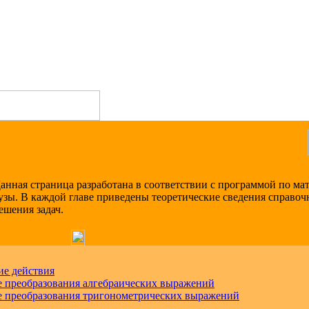
анная страница разработана в соответствии с программой по ма
узы. В каждой главе приведены теоретические сведения справоч
ешения задач.
е действия
 преобразования алгебраических выражений
 преобразования тригонометрических выражений